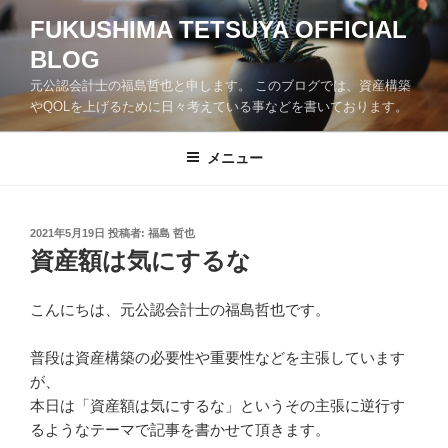
コ
FUKUSHIMA TETSUYA OFFICIAL
ン
BLOG
テ
ン
元公認会計士の福島哲也と申します。 このブログでは、資産構築
ツ
やQOLを上げるために日々考えている事などを書いております。
へ
ス
メニュー
キ
ッ
プ
投
2021年5月19日
投稿者:
福島 哲也
稿
資産額は気にするな
日:
こんにちは、元公認会計士の
福島哲也
です。
普段は資産構築の必要性や重要性などを主張しています
が、
本日は「資産額は気にするな」というその主張に逆行す
るようなテ
ーマで記事を書かせて頂きます。