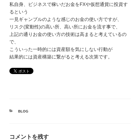
私自身、ビジネスで稼いだお金をFXや仮想通貨に投資す
るという
一見ギャンブルのような感じのお金の使い方ですが、
リスク(変動性)の高い所、高い所にお金を流す事で、
上記の通りお金の使い方の技術は高まると考えているの
で、
こういった一時的には資産額を気にしない行動が
結果的には資産構築に繋がると考える次第です。
カ
BLOG
テ
ゴ
リ
ー
コメントを残す