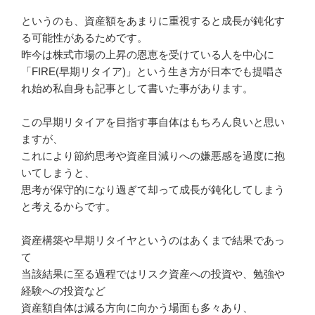
というのも、資産額をあまりに重視すると成長が鈍化す
る可能性が
あるためです。
昨今は株式市場の上昇の恩恵を受けている人を中心に
「FIRE(
早期リタイア)」という生き方が日本でも提唱さ
れ始め私自身も記
事として書いた事があります。
この早期リタイアを目指す事自体はもちろん良いと思い
ますが、
これにより節約思考や資産目減りへの嫌悪感を過度に抱
いてしまう
と、
思考が保守的になり過ぎて却って成長が鈍化してしまう
と考えるか
らです。
資産構築や早期リタイヤというのはあくまで結果であっ
て
当該結果に至る過程ではリスク資産への投資や、勉強や
経験への投
資など
資産額自体は減る方向に向かう場面も多々あり、