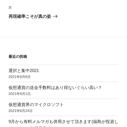
の
ビ
投
次
次
稿
ゲ
の
再現確率こそが真の姿
投
ー
稿
シ
ョ
ン
最近の投稿
選択と集中2021
2021年9月6日
仮想通貨の送金手数料はあり得ないぐらい高い？
2021年9月1日
仮想通貨界のマイクロソフト
2021年8月24日
9月から有料メルマガも併用させて頂きます(福島が投資し